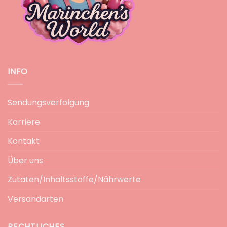
INFO
Sendungsverfolgung
Karriere
Kontakt
Über uns
Zutaten/Inhaltsstoffe/Nährwerte
Versandarten
RECHTLICHES