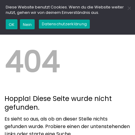
Zum
GD
Diese Website benutzt Cookies. Wenn du die Website weiter
Inhalt
nutzt, gehen wir von deinem Einverständnis aus.
springen
Datenschutzerklärung
OK
Nein
404
Hoppla! Diese Seite wurde nicht
gefunden.
Es sieht so aus, als ob an dieser Stelle nichts
gefunden wurde. Probiere einen der untenstehenden
Links oder starte eine Suche.