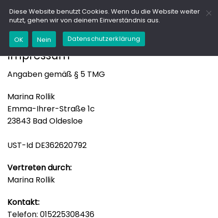
Zum
GD
Diese Website benutzt Cookies. Wenn du die Website weiter
Inhalt
nutzt, gehen wir von deinem Einverständnis aus.
springen
Datenschutzerklärung
OK
Nein
Impressum
Angaben gemäß § 5 TMG
Marina Rollik
Emma-Ihrer-Straße 1c
23843 Bad Oldesloe
UST-Id DE362620792
Vertreten durch:
Marina Rollik
Kontakt:
Telefon: 015225308436