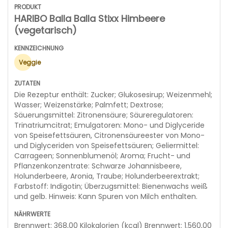
HARIBO Balla Balla Stixx Himbeere
(vegetarisch)
Veggie
Die Rezeptur enthält: Zucker; Glukosesirup; Weizenmehl;
Wasser; Weizenstärke; Palmfett; Dextrose;
Säuerungsmittel: Zitronensäure; Säureregulatoren:
Trinatriumcitrat; Emulgatoren: Mono- und Diglyceride
von Speisefettsäuren, Citronensäureester von Mono-
und Diglyceriden von Speisefettsäuren; Geliermittel:
Carrageen; Sonnenblumenöl; Aroma; Frucht- und
Pflanzenkonzentrate: Schwarze Johannisbeere,
Holunderbeere, Aronia, Traube; Holunderbeerextrakt;
Farbstoff: Indigotin; Überzugsmittel: Bienenwachs weiß
und gelb. Hinweis: Kann Spuren von Milch enthalten.
Brennwert: 368,00 Kilokalorien (kcal) Brennwert: 1.560,00