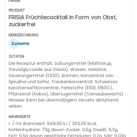
FRISIA
FRISIA Früchtecocktail in Form von Obst,
zuckerfrei
Zuckerfrei
Die Rezeptur enthält: Süßungsmittel (Maltitsirup,
Steviolglycoside aus Stevia), Wasser, Gelatine,
Säuerungsmittel (E330), Aromen, Konzentrat von
Spirulina und Saflor, Traubenkonzentrat, Schwarzes
Karottensaftkonzentrat, Farbstoffe (E100, E160C),
Pflanzenöl (Kokos), Überzugsmittel (Carnaubawachs).
Hinweis: Kann bei übermäßigem Verzehr abführend
wirken.
r. / ml. Brennwert: 849,00 kJ / 203,00 kcal,
Kohlenhydrate: 73g davon Zucker: 0,5g, Eiweiß: 6,3g,
Fett: 0,5g davon gesättigte Fettsäuren: 0,2g, Salz: 0,03g