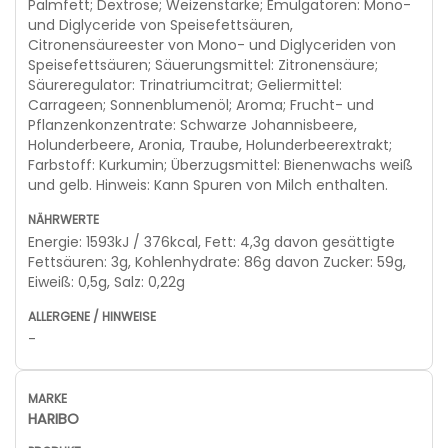
Palmfett; Dextrose; Weizenstärke; Emulgatoren: Mono-
und Diglyceride von Speisefettsäuren,
Citronensäureester von Mono- und Diglyceriden von
Speisefettsäuren; Säuerungsmittel: Zitronensäure;
Säureregulator: Trinatriumcitrat; Geliermittel:
Carrageen; Sonnenblumenöl; Aroma; Frucht- und
Pflanzenkonzentrate: Schwarze Johannisbeere,
Holunderbeere, Aronia, Traube, Holunderbeerextrakt;
Farbstoff: Kurkumin; Überzugsmittel: Bienenwachs weiß
und gelb. Hinweis: Kann Spuren von Milch enthalten.
Energie: 1593kJ / 376kcal, Fett: 4,3g davon gesättigte
Fettsäuren: 3g, Kohlenhydrate: 86g davon Zucker: 59g,
Eiweiß: 0,5g, Salz: 0,22g
-
HARIBO