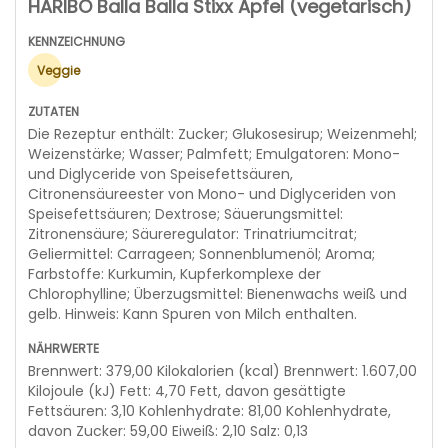
HARIBO Balla Balla Stixx Apfel (vegetarisch)
Veggie
Die Rezeptur enthält: Zucker; Glukosesirup; Weizenmehl;
Weizenstärke; Wasser; Palmfett; Emulgatoren: Mono-
und Diglyceride von Speisefettsäuren,
Citronensäureester von Mono- und Diglyceriden von
Speisefettsäuren; Dextrose; Säuerungsmittel:
Zitronensäure; Säureregulator: Trinatriumcitrat;
Geliermittel: Carrageen; Sonnenblumenöl; Aroma;
Farbstoffe: Kurkumin, Kupferkomplexe der
Chlorophylline; Überzugsmittel: Bienenwachs weiß und
gelb. Hinweis: Kann Spuren von Milch enthalten.
Brennwert: 379,00 Kilokalorien (kcal) Brennwert: 1.607,00
Kilojoule (kJ) Fett: 4,70 Fett, davon gesättigte
Fettsäuren: 3,10 Kohlenhydrate: 81,00 Kohlenhydrate,
davon Zucker: 59,00 Eiweiß: 2,10 Salz: 0,13