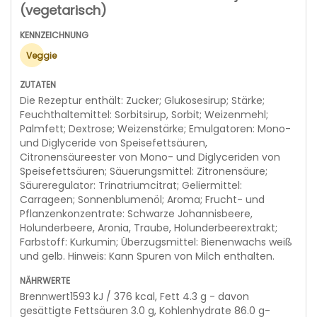
(vegetarisch)
Veggie
Die Rezeptur enthält: Zucker; Glukosesirup; Stärke;
Feuchthaltemittel: Sorbitsirup, Sorbit; Weizenmehl;
Palmfett; Dextrose; Weizenstärke; Emulgatoren: Mono-
und Diglyceride von Speisefettsäuren,
Citronensäureester von Mono- und Diglyceriden von
Speisefettsäuren; Säuerungsmittel: Zitronensäure;
Säureregulator: Trinatriumcitrat; Geliermittel:
Carrageen; Sonnenblumenöl; Aroma; Frucht- und
Pflanzenkonzentrate: Schwarze Johannisbeere,
Holunderbeere, Aronia, Traube, Holunderbeerextrakt;
Farbstoff: Kurkumin; Überzugsmittel: Bienenwachs weiß
und gelb. Hinweis: Kann Spuren von Milch enthalten.
Brennwert1593 kJ / 376 kcal, Fett 4.3 g - davon
gesättigte Fettsäuren 3.0 g, Kohlenhydrate 86.0 g-