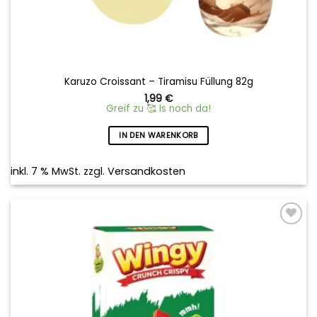
Karuzo Croissant – Tiramisu Füllung 82g
1,99
€
Greif zu 🥰 Is noch da!
IN DEN WARENKORB
inkl. 7 % MwSt.
zzgl.
Versandkosten
Add to
wishlist