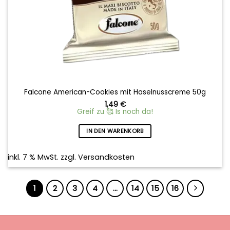
Falcone American-Cookies mit Haselnusscreme 50g
1,49
€
Greif zu 🥰 Is noch da!
IN DEN WARENKORB
inkl. 7 % MwSt.
zzgl.
Versandkosten
1
2
3
4
…
14
15
16