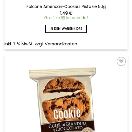
Falcone American-Cookies Pistazie 50g
1,49
€
Greif zu 🥰 Is noch da!
IN DEN WARENKORB
inkl. 7 % MwSt.
zzgl.
Versandkosten
Add to
wishlist