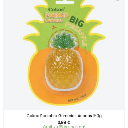
Add to
wishlist
Cokoc Peelable Gummies Ananas 150g
3,99
€
Greif zu 🥰 Is noch da!