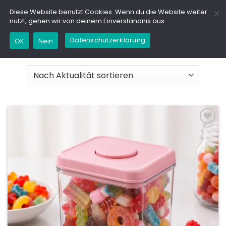
Zum
GD
Diese Website benutzt Cookies. Wenn du die Website weiter
Inhalt
nutzt, gehen wir von deinem Einverständnis aus.
springen
Datenschutzerklärung
OK
Nein
START
/
SHOP
Add to
wishlist