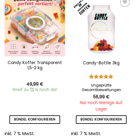
Add to
Add to
wishlist
wishlist
Candy Koffer Transparent
Candy-Bottle 3kg
1,5-2 kg
49,99
€
Bewertet
Ungeprüfte
mit
5
von
Greif zu 🥰 Is noch da!
Gesamtbewertungen
5
56,99
€
Nur noch Wenige Auf
Lager
BÜNDEL KONFIGURIEREN
BÜNDEL KONFIGURIEREN
inkl. 7 % MwSt.
inkl. 7 % MwSt.