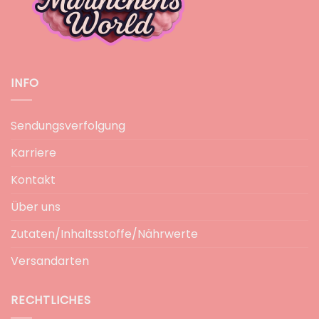
INFO
Sendungsverfolgung
Karriere
Kontakt
Über uns
Zutaten/Inhaltsstoffe/Nährwerte
Versandarten
RECHTLICHES