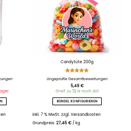
Candytüte 200g
Bewertet
tungen
Ungeprüfte Gesamtbewertungen
mit
5
von
5,49
€
5
Lager
Greif zu 🥰 Is noch da!
EN
BÜNDEL KONFIGURIEREN
ten
inkl. 7 % MwSt.
zzgl.
Versandkosten
i
Grundpreis:
27,45
€
/
kg