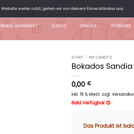
Website weiter nutzt, gehen wir von deinem Einverständnis aus.
ARTY BOX
POPCORN
KNABBER BOWL
NACHO BO
KIRMES/JAHRMARKT
SÜSSES
SNACKS
GETRÄNKE
START
/
MY CANDY'S
Bokados Sandia
Add to
wishlist
0,00
€
inkl. 19 % MwSt.
zzgl.
Versandko
Bald Verfügbar 😍
Das Produkt ist bal