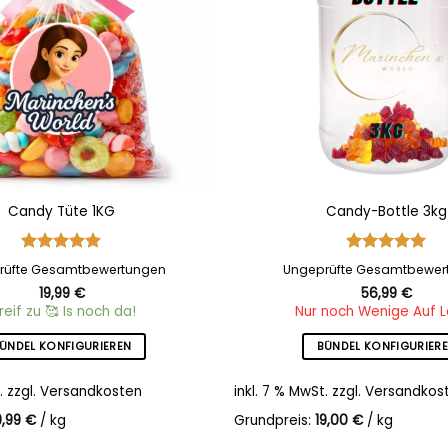
Candy Tüte 1KG
Candy-Bottle 3kg
Bewertet
Bewertet
rüfte Gesamtbewertungen
Ungeprüfte Gesamtbewer
mit
5
von
mit
5
von
19,99
€
56,99
€
5
5
reif zu 🥰 Is noch da!
Nur noch Wenige Auf 
ÜNDEL KONFIGURIEREN
BÜNDEL KONFIGURIER
.
zzgl.
Versandkosten
inkl. 7 % MwSt.
zzgl.
Versandkos
9,99
€
/
kg
Grundpreis:
19,00
€
/
kg