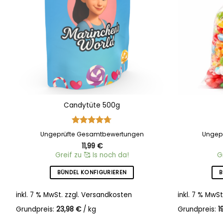
Candytüte 500g
Bewertet
Ungeprüfte Gesamtbewertungen
Ungep
mit
4.69
11,99
€
von 5
Greif zu 🥰 Is noch da!
G
BÜNDEL KONFIGURIEREN
B
inkl. 7 % MwSt.
zzgl.
Versandkosten
inkl. 7 % MwSt
Grundpreis:
23,98
€
/
kg
Grundpreis:
1