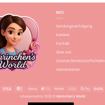
INFO
Sendungsverfolgung
Karriere
Kontakt
Über uns
Zutaten/Inhaltsstoffe/Nähr
Versandarten
Visa
MasterCard
Klarna
Apple
PayPal
Bank
Google
S
Pay
Transfer
Pay
Urheberrechte 2026 ©
Marinchen's World