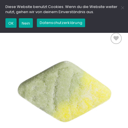
Zum
GD
Diese Website benutzt Cookies. Wenn du die Website weiter
Inhalt
nutzt, gehen wir von deinem Einverständnis aus.
springen
Datenschutzerklärung
OK
Nein
Add to
wishlist