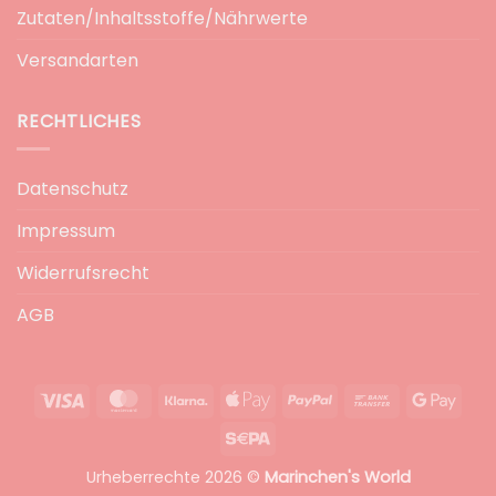
Zutaten/Inhaltsstoffe/Nährwerte
Versandarten
RECHTLICHES
Datenschutz
Impressum
Widerrufsrecht
AGB
Visa
MasterCard
Klarna
Apple
PayPal
Bank
Goog
Pay
Transfer
Pay
Sepa
Urheberrechte 2026 ©
Marinchen's World