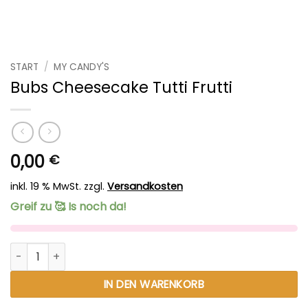
START
/
MY CANDY'S
Bubs Cheesecake Tutti Frutti
0,00
€
inkl. 19 % MwSt.
zzgl.
Versandkosten
Greif zu 🥰 Is noch da!
Bubs Cheesecake Tutti Frutti Menge
Alternative:
IN DEN WARENKORB