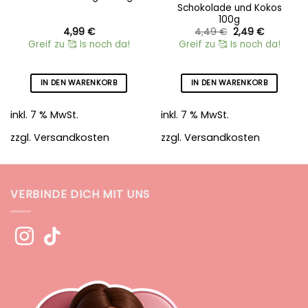
Schokolade und Kokos
100g
Ursprünglicher
Aktueller
4,99
€
4,49
€
2,49
€
Preis
Preis
Greif zu 🥰 Is noch da!
Greif zu 🥰 Is noch da!
war:
ist:
4,49 €
2,49 €.
IN DEN WARENKORB
IN DEN WARENKORB
inkl. 7 % MwSt.
inkl. 7 % MwSt.
zzgl.
Versandkosten
zzgl.
Versandkosten
VERBINDE DICH MIT UNS