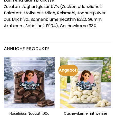
kann enthalten Erdnüsse
Zutaten: Joghurtglasur 67% (Zucker, pflanzliches
Palmfett, Molke aus Milch, Reismehl, Joghurtpulver
aus Milch 3%, Sonnenblumenlecithin E322, Gummi
Arabicum, Schellack E904), Cashewkerne 33%
ÄHNLICHE PRODUKTE
Angebot!
Add to
Add to
wishlist
wishlist
Cashewkerne mit weißer
Haselnuss Nougat 100g