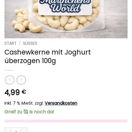
START
/
SÜSSES
Cashewkerne mit Joghurt
überzogen 100g
4,99
€
inkl. 7 % MwSt.
zzgl.
Versandkosten
Greif zu 🥰 Is noch da!
Cashewkerne mit Joghurt überzogen 100g Menge
Alternative: