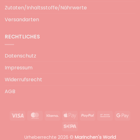
Zutaten/Inhaltsstoffe/Nährwerte
Versandarten
RECHTLICHES
Datenschutz
Impressum
Widerrufsrecht
AGB
Visa
MasterCard
Klarna
Apple
PayPal
Bank
Goog
Pay
Transfer
Pay
Sepa
Urheberrechte 2026 ©
Marinchen's World