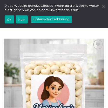
Zum
GD
Diese Website benutzt Cookies. Wenn du die Website weiter
Inhalt
nutzt, gehen wir von deinem Einverständnis aus.
springen
Datenschutzerklärung
Kaufe dieses Produkt und erhalte 24,95
OK
Nein
Marinchencoins (
0,02
€
)
Add to
wishlist