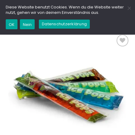
Zum
GD
Diese Website benutzt Cookies. Wenn du die Website weiter
Inhalt
nutzt, gehen wir von deinem Einverständnis aus.
springen
Datenschutzerklärung
OK
Nein
Add to
wishlist