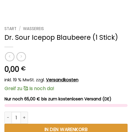
START
/
WASSEREIS
Dr. Sour Icepop Blaubeere (1 Stick)
0,00
€
inkl. 19 % MwSt.
zzgl.
Versandkosten
Greif zu 🥰 Is noch da!
Nur noch 65,00 € bis zum kostenlosen Versand (DE)
Dr. Sour Icepop Blaubeere (1 Stick) Menge
Alternative:
IN DEN WARENKORB