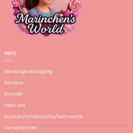
INFO
Sendungsverfolgung
Karriere
Kontakt
Über uns
Zutaten/Inhaltsstoffe/Nährwerte
Versandarten