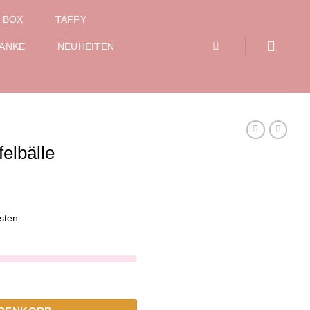
 BOX
TAFFY
ÄNKE
NEUHEITEN
elbälle
sten
ge