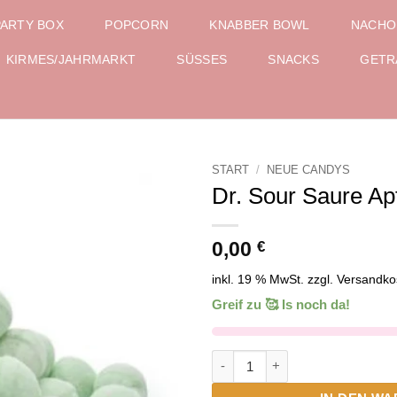
PARTY BOX
POPCORN
KNABBER BOWL
NACHO
KIRMES/JAHRMARKT
SÜSSES
SNACKS
GETR
START
/
NEUE CANDYS
Dr. Sour Saure Apf
Add to
wishlist
0,00
€
inkl. 19 % MwSt.
zzgl.
Versandko
Greif zu 🥰 Is noch da!
Dr. Sour Saure Apfelbälle Men