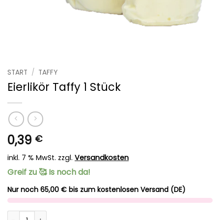
START
/
TAFFY
Eierlikör Taffy 1 Stück
0,39
€
inkl. 7 % MwSt.
zzgl.
Versandkosten
Greif zu 🥰 Is noch da!
Nur noch 65,00 € bis zum kostenlosen Versand (DE)
Eierlikör Taffy 1 Stück Menge
Alternative: