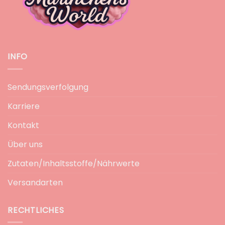
INFO
Sendungsverfolgung
Karriere
Kontakt
Über uns
Zutaten/Inhaltsstoffe/Nährwerte
Versandarten
RECHTLICHES