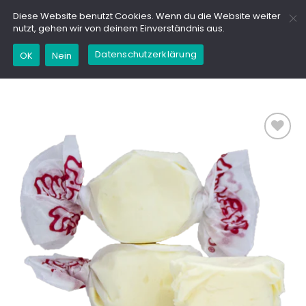
Zum
GD
Diese Website benutzt Cookies. Wenn du die Website weiter
Inhalt
nutzt, gehen wir von deinem Einverständnis aus.
springen
Datenschutzerklärung
Kaufe dieses Produkt und erhalte 1,95
OK
Nein
Marinchencoins (
0,00
€
)
Add to
wishlist