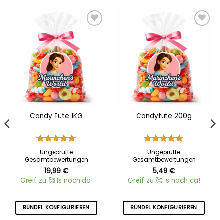
Add to
Add to
wishlist
wishlist
Candy Tüte 1KG
Candytüte 200g
Bewertet
Bewertet
Ungeprüfte
Ungeprüfte
mit
5
von
mit
5
von
Gesamtbewertungen
Gesamtbewertungen
5
5
19,99
€
5,49
€
Greif zu 🥰 Is noch da!
Greif zu 🥰 Is noch da!
BÜNDEL KONFIGURIEREN
BÜNDEL KONFIGURIEREN