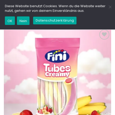
Zum
GD
Diese Website benutzt Cookies. Wenn du die Website weiter
Inhalt
nutzt, gehen wir von deinem Einverständnis aus.
springen
Datenschutzerklärung
OK
Nein
Add to
wishlist