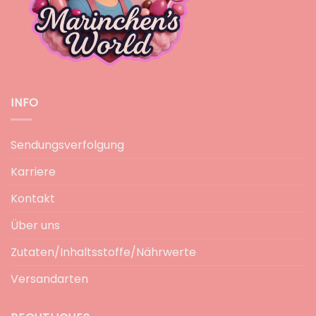
INFO
Sendungsverfolgung
Karriere
Kontakt
Über uns
Zutaten/Inhaltsstoffe/Nährwerte
Versandarten