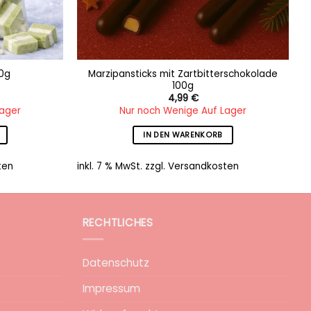
Marzipansticks mit Zartbitterschokolade
00g
100g
4,99
€
Lager
Nur noch Wenige Auf Lager
IN DEN WARENKORB
ten
inkl. 7 % MwSt.
zzgl.
Versandkosten
RECHTLICHES
Datenschutz
Impressum