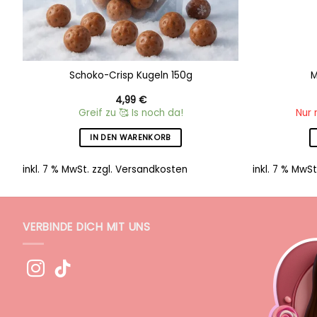
Schoko-Crisp Kugeln 150g
M
4,99
€
Greif zu 🥰 Is noch da!
Nur 
IN DEN WARENKORB
inkl. 7 % MwSt.
zzgl.
Versandkosten
inkl. 7 % MwSt
VERBINDE DICH MIT UNS