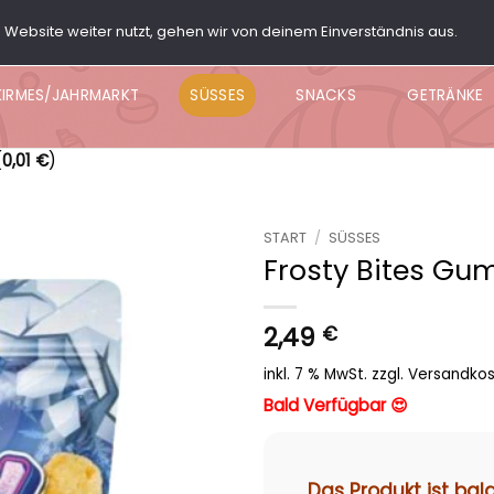
Website weiter nutzt, gehen wir von deinem Einverständnis aus.
ARTY BOX
POPCORN
KNABBER BOWL
NACHO BO
KIRMES/JAHRMARKT
SÜSSES
SNACKS
GETRÄNKE
(
0,01
€
)
START
/
SÜSSES
Frosty Bites Gu
Add to
wishlist
2,49
€
inkl. 7 % MwSt.
zzgl.
Versandko
Bald Verfügbar 😍
Das Produkt ist bal