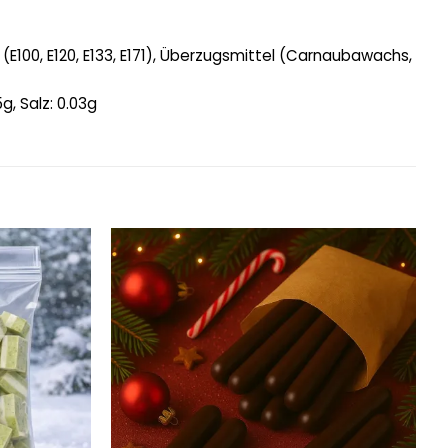
(E100, E120, E133, E171), Überzugsmittel (Carnaubawachs,
g, Salz: 0.03g
Add to
Add to
wishlist
wishlist