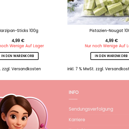
arzipan-Sticks 100g
Pistazien-Nougat 1
4,99
€
4,99
€
noch Wenige Auf Lager
Nur noch Wenige Auf 
IN DEN WARENKORB
IN DEN WARENKORB
.
zzgl.
Versandkosten
inkl. 7 % MwSt.
zzgl.
Versandkos
INFO
Sendungsverfolgung
Karriere