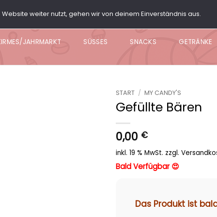
Website weiter nutzt, gehen wir von deinem Einverständnis aus.
ARTY BOX
POPCORN
KNABBER BOWL
NACHO BO
KIRMES/JAHRMARKT
SÜSSES
SNACKS
GETRÄNKE
START
/
MY CANDY'S
Gefüllte Bären
Add to
wishlist
0,00
€
inkl. 19 % MwSt.
zzgl.
Versandko
Bald Verfügbar 😍
Das Produkt ist bal