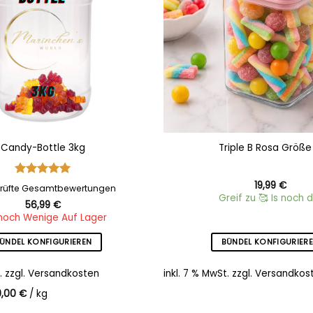
Candy-Bottle 3kg
Triple B Rosa Größe
Bewertet
19,99
€
rüfte Gesamtbewertungen
mit
5
von
Greif zu 🥰 Is noch d
56,99
€
5
noch Wenige Auf Lager
ÜNDEL KONFIGURIEREN
BÜNDEL KONFIGURIER
.
zzgl.
Versandkosten
inkl. 7 % MwSt.
zzgl.
Versandkos
9,00
€
/
kg