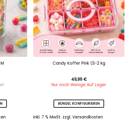
 M
Candy Koffer Pink 1,5-2 kg
49,99
€
a!
Nur noch Wenige Auf Lager
EN
BÜNDEL KONFIGURIEREN
ten
inkl. 7 % MwSt.
zzgl.
Versandkosten
i