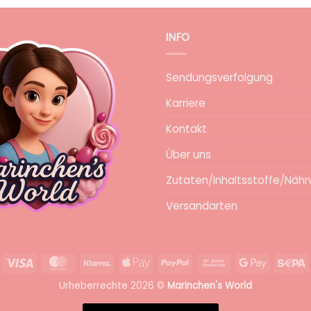
INFO
Sendungsverfolgung
Karriere
Kontakt
Über uns
Zutaten/Inhaltsstoffe/Nähr
Versandarten
Visa
MasterCard
Klarna
Apple
PayPal
Bank
Google
S
Pay
Transfer
Pay
Urheberrechte 2026 ©
Marinchen's World