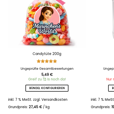
Candytüte 200g
Bewertet
Ungeprüfte Gesamtbewertungen
Ungep
mit
5
von
5,49
€
5
Greif zu 🥰 Is noch da!
Nur 
BÜNDEL KONFIGURIEREN
B
inkl. 7 % MwSt.
zzgl.
Versandkosten
inkl. 7 % MwSt
Grundpreis:
27,45
€
/
kg
Grundpreis:
1