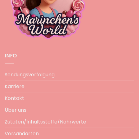
INFO
Sendungsverfolgung
Karriere
Kontakt
Über uns
Zutaten/Inhaltsstoffe/Nährwerte
Versandarten