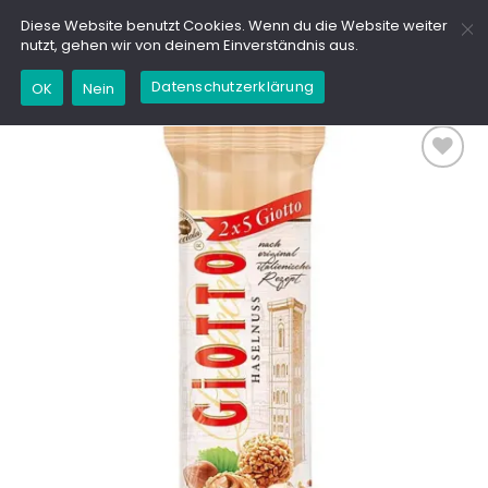
Zum
GD
Diese Website benutzt Cookies. Wenn du die Website weiter
Inhalt
nutzt, gehen wir von deinem Einverständnis aus.
springen
Datenschutzerklärung
OK
Nein
Add to
wishlist