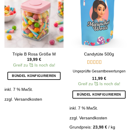
Add to
Add to
wishlist
wishlist
Triple B Rosa Größe M
Candytüte 500g
19,99
€
Greif zu 🥰 Is noch da!
Bewertet
Ungeprüfte Gesamtbewertungen
mit
4.69
BÜNDEL KONFIGURIEREN
11,99
€
von 5
Greif zu 🥰 Is noch da!
inkl. 7 % MwSt.
BÜNDEL KONFIGURIEREN
zzgl.
Versandkosten
inkl. 7 % MwSt.
zzgl.
Versandkosten
Grundpreis:
23,98
€
/
kg