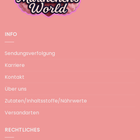
INFO
Sendungsverfolgung
Karriere
Kontakt
Über uns
Zutaten/Inhaltsstoffe/Nährwerte
Versandarten
RECHTLICHES