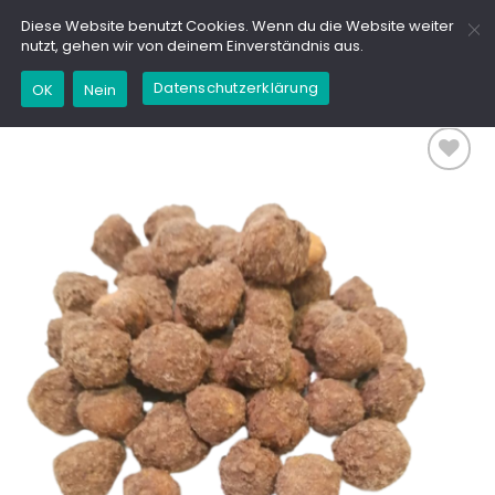
Zum
GD
Diese Website benutzt Cookies. Wenn du die Website weiter
Inhalt
nutzt, gehen wir von deinem Einverständnis aus.
springen
Datenschutzerklärung
OK
Nein
Add to
wishlist