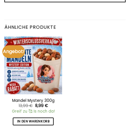
ÄHNLICHE PRODUKTE
Angebot!
Add to
wishlist
Mandel Mystery 300g
Ursprünglicher
Aktueller
13,99
€
8,99
€
Preis
Preis
Greif zu 🥰 Is noch da!
war:
ist:
13,99 €
8,99 €.
IN DEN WARENKORB