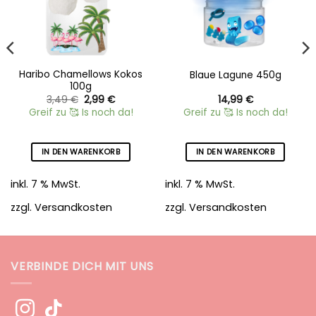
Haribo Chamellows Kokos
Blaue Lagune 450g
100g
r
Ursprünglicher
Aktueller
3,49
€
2,99
€
14,99
€
Preis
Preis
Greif zu 🥰 Is noch da!
Greif zu 🥰 Is noch da!
war:
ist:
3,49 €
2,99 €.
IN DEN WARENKORB
IN DEN WARENKORB
inkl. 7 % MwSt.
inkl. 7 % MwSt.
zzgl.
Versandkosten
zzgl.
Versandkosten
VERBINDE DICH MIT UNS