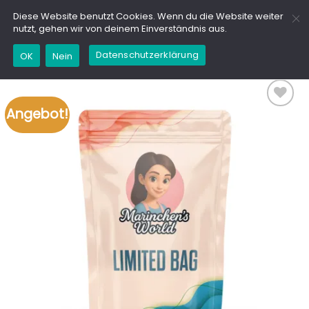
Zum
GD
Diese Website benutzt Cookies. Wenn du die Website weiter
Inhalt
nutzt, gehen wir von deinem Einverständnis aus.
springen
Datenschutzerklärung
OK
Nein
Angebot!
Add to
wishlist