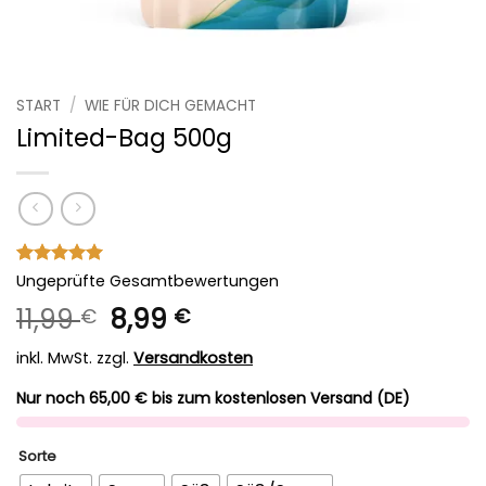
START
/
WIE FÜR DICH GEMACHT
Limited-Bag 500g
Bewertet
1
Ungeprüfte Gesamtbewertungen
mit
5
von
Ursprünglicher
Aktueller
11,99
8,99
€
€
5, basierend
auf
Preis
Preis
Kundenbewertung
inkl. MwSt.
zzgl.
Versandkosten
war:
ist:
11,99 €
8,99 €.
Nur noch 65,00 € bis zum kostenlosen Versand (DE)
Sorte
Alternative: