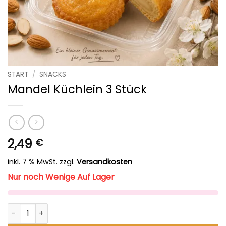
START
/
SNACKS
Mandel Küchlein 3 Stück
2,49
€
inkl. 7 % MwSt.
zzgl.
Versandkosten
Nur noch Wenige Auf Lager
Mandel Küchlein 3 Stück Menge
Alternative: