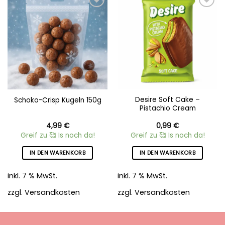
Add to
Add to
wishlist
wishlist
Desire Soft Cake –
Schoko-Crisp Kugeln 150g
Pistachio Cream
4,99
€
0,99
€
Greif zu 🥰 Is noch da!
Greif zu 🥰 Is noch da!
IN DEN WARENKORB
IN DEN WARENKORB
inkl. 7 % MwSt.
inkl. 7 % MwSt.
zzgl.
Versandkosten
zzgl.
Versandkosten