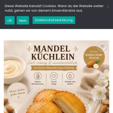
Zum
GD
Diese Website benutzt Cookies. Wenn du die Website weiter
Inhalt
nutzt, gehen wir von deinem Einverständnis aus.
springen
Datenschutzerklärung
Kaufe dieses Produkt und erhalte 12,45
OK
Nein
Marinchencoins (
0,01
€
)
Add to
wishlist