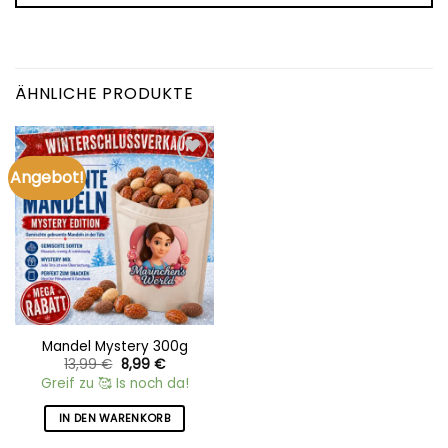
ÄHNLICHE PRODUKTE
Angebot!
Add to
wishlist
Mandel Mystery 300g
Ursprünglicher
Aktueller
13,99
€
8,99
€
Preis
Preis
Greif zu 🥰 Is noch da!
war:
ist:
13,99 €
8,99 €.
IN DEN WARENKORB