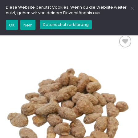
Zum
GD
Diese Website benutzt Cookies. Wenn du die Website weiter
Inhalt
nutzt, gehen wir von deinem Einverständnis aus.
springen
Datenschutzerklärung
OK
Nein
Add to
wishlist