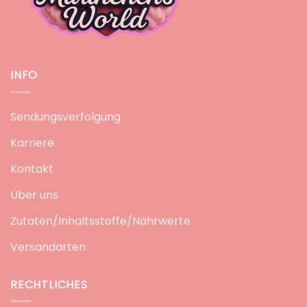
INFO
Sendungsverfolgung
Karriere
Kontakt
Über uns
Zutaten/Inhaltsstoffe/Nährwerte
Versandarten
RECHTLICHES