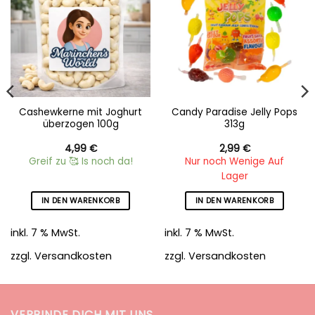
wishlist
wishlist
Cashewkerne mit Joghurt
Candy Paradise Jelly Pops
überzogen 100g
313g
4,99
€
2,99
€
Greif zu 🥰 Is noch da!
Nur noch Wenige Auf
Lager
IN DEN WARENKORB
IN DEN WARENKORB
inkl. 7 % MwSt.
inkl. 7 % MwSt.
zzgl.
Versandkosten
zzgl.
Versandkosten
VERBINDE DICH MIT UNS