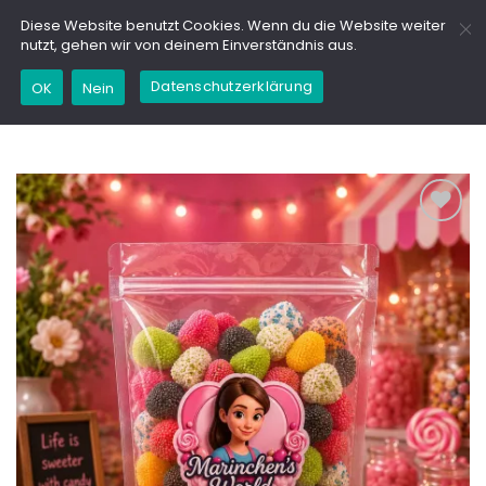
Zum
GD
Diese Website benutzt Cookies. Wenn du die Website weiter
Inhalt
nutzt, gehen wir von deinem Einverständnis aus.
springen
Datenschutzerklärung
Kaufe dieses Produkt und erhalte 32,45
OK
Nein
Marinchencoins (
0,03
€
)
Add to
wishlist