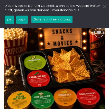
Zum
GD
Diese Website benutzt Cookies. Wenn du die Website weiter
Inhalt
nutzt, gehen wir von deinem Einverständnis aus.
springen
Datenschutzerklärung
OK
Nein
Add to
wishlist