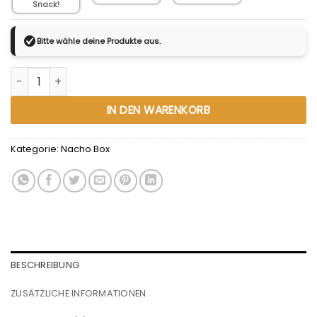
Snack!
Bitte wähle deine Produkte aus.
Marinchens Nacho-Box mit Dip Menge
Alternative:
IN DEN WARENKORB
Kategorie:
Nacho Box
BESCHREIBUNG
ZUSÄTZLICHE INFORMATIONEN