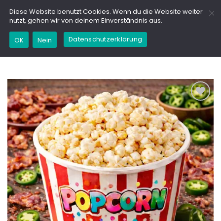
Zum
GD
Diese Website benutzt Cookies. Wenn du die Website weiter
Inhalt
nutzt, gehen wir von deinem Einverständnis aus.
springen
Datenschutzerklärung
Kaufe dieses Produkt und erhalte 24,95
OK
Nein
Marinchencoins (
0,02
€
)
Add to
wishlist