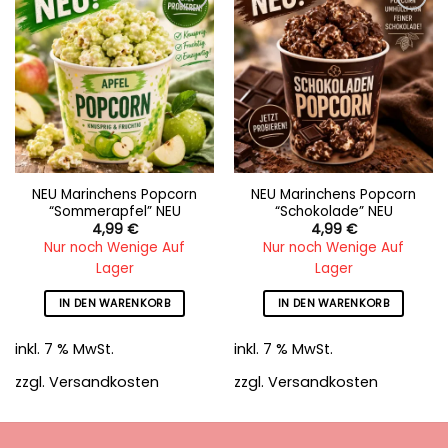
Add to
Add to
wishlist
wishlist
NEU Marinchens Popcorn
NEU Marinchens Popcorn
“Sommerapfel” NEU
“Schokolade” NEU
4,99
€
4,99
€
Nur noch Wenige Auf
Nur noch Wenige Auf
Lager
Lager
IN DEN WARENKORB
IN DEN WARENKORB
inkl. 7 % MwSt.
inkl. 7 % MwSt.
zzgl.
Versandkosten
zzgl.
Versandkosten