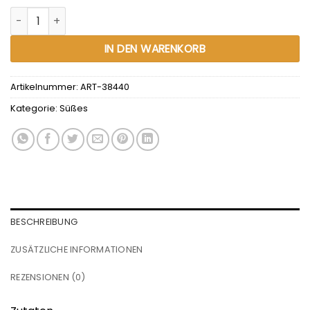
Marinchens Schoko Karamell Waffeln 150g Menge
Alternative:
IN DEN WARENKORB
Artikelnummer:
ART-38440
Kategorie:
Süßes
BESCHREIBUNG
ZUSÄTZLICHE INFORMATIONEN
REZENSIONEN (0)