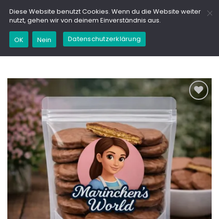
Zum
GD
Diese Website benutzt Cookies. Wenn du die Website weiter
Inhalt
nutzt, gehen wir von deinem Einverständnis aus.
springen
Datenschutzerklärung
Kaufe dieses Produkt und erhalte 29,95
OK
Nein
Marinchencoins (
0,03
€
)
Add to
wishlist