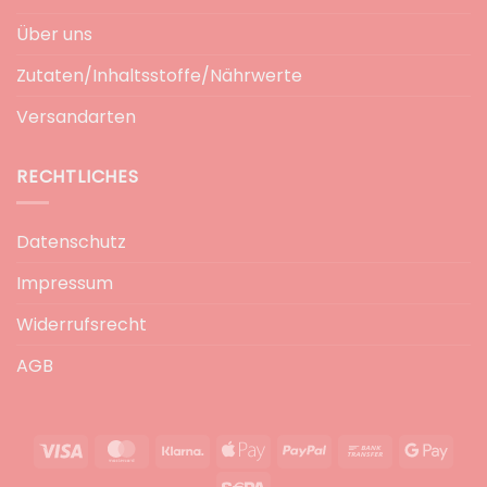
Über uns
Zutaten/Inhaltsstoffe/Nährwerte
Versandarten
RECHTLICHES
Datenschutz
Impressum
Widerrufsrecht
AGB
Visa
MasterCard
Klarna
Apple
PayPal
Bank
Goog
Pay
Transfer
Pay
Sepa