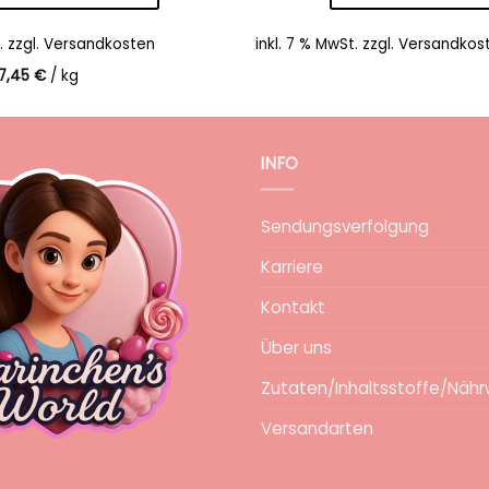
.
zzgl.
Versandkosten
inkl. 7 % MwSt.
zzgl.
Versandkos
7,45
€
/
kg
INFO
Sendungsverfolgung
Karriere
Kontakt
Über uns
Zutaten/Inhaltsstoffe/Nähr
Versandarten