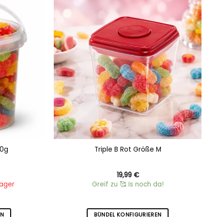
Add to
Add to
wishlist
wishlist
00g
Triple B Rot Größe M
19,99
€
Lager
Greif zu 🥰 Is noch da!
EN
BÜNDEL KONFIGURIEREN