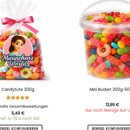
Add to
wishlist
Candytüte 200g
Mini Bucket 200g-5
Bewertet
13,99
€
rüfte Gesamtbewertungen
mit
5
von
Nur noch Wenige Auf 
5,49
€
5
reif zu 🥰 Is noch da!
ÜNDEL KONFIGURIEREN
BÜNDEL KONFIGURIER