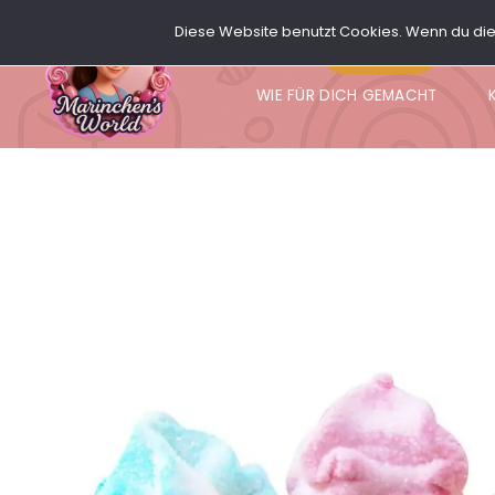
Zum
Diese Website benutzt Cookies. Wenn du die 
Inhalt
SHOP
MY CANDY’S
P
springen
WIE FÜR DICH GEMACHT