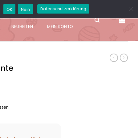
GD
Datenschutzerklärung
OK
Nein
X
TAFFY
NEUHEITEN
MEIN KONTO
nte
sten