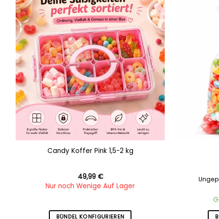
Add to
wishlist
Candy Koffer Pink 1,5-2 kg
49,99
€
Ungep
Nur noch Wenige Auf Lager
G
BÜNDEL KONFIGURIEREN
B