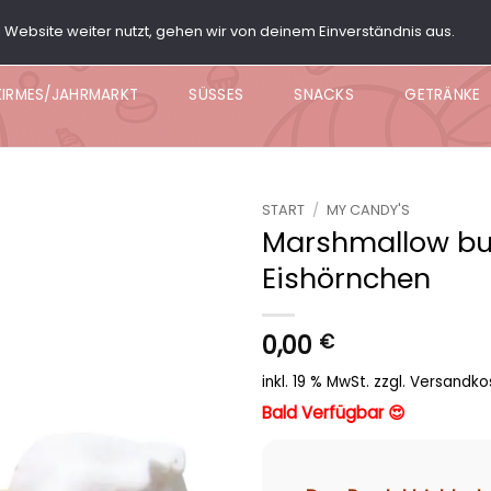
Website weiter nutzt, gehen wir von deinem Einverständnis aus.
ARTY BOX
POPCORN
KNABBER BOWL
NACHO BO
KIRMES/JAHRMARKT
SÜSSES
SNACKS
GETRÄNKE
START
/
MY CANDY'S
Marshmallow bu
Add to
Eishörnchen
wishlist
0,00
€
inkl. 19 % MwSt.
zzgl.
Versandko
Bald Verfügbar 😍