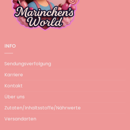
INFO
Sendungsverfolgung
Karriere
Kontakt
Über uns
Zutaten/Inhaltsstoffe/Nährwerte
Versandarten