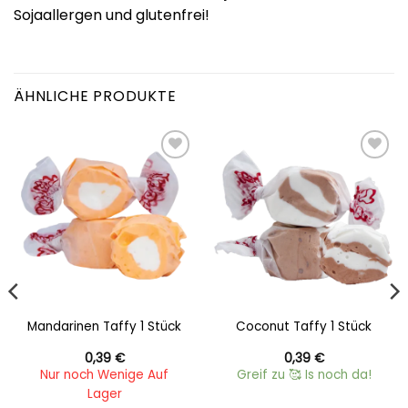
Sojaallergen und glutenfrei!
ÄHNLICHE PRODUKTE
Add to
Add to
wishlist
wishlist
Mandarinen Taffy 1 Stück
Coconut Taffy 1 Stück
0,39
€
0,39
€
Nur noch Wenige Auf
Greif zu 🥰 Is noch da!
Lager