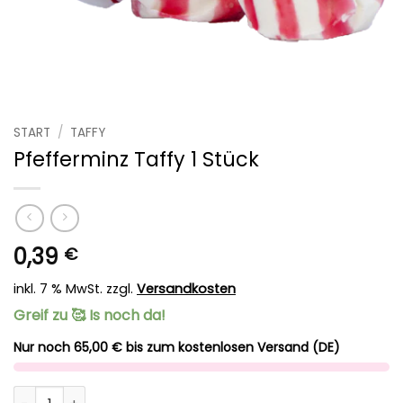
START
/
TAFFY
Pfefferminz Taffy 1 Stück
0,39
€
inkl. 7 % MwSt.
zzgl.
Versandkosten
Greif zu 🥰 Is noch da!
Nur noch 65,00 € bis zum kostenlosen Versand (DE)
Pfefferminz Taffy 1 Stück Menge
Alternative: