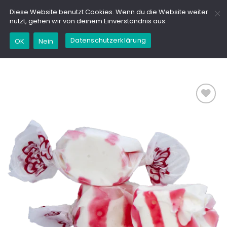
Zum
GD
Diese Website benutzt Cookies. Wenn du die Website weiter
Inhalt
nutzt, gehen wir von deinem Einverständnis aus.
springen
Datenschutzerklärung
Kaufe dieses Produkt und erhalte 1,95
OK
Nein
Marinchencoins (
0,00
€
)
Add to
wishlist