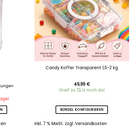
Candy Koffer Transparent 1,5-2 kg
49,99
€
tungen
Greif zu 🥰 Is noch da!
Lager
EN
BÜNDEL KONFIGURIEREN
ten
inkl. 7 % MwSt.
zzgl.
Versandkosten