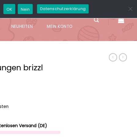
GD
Datenschutzerklärung
OK
Nein
X
TAFFY
NEUHEITEN
MEIN KONTO
ngen brizzl
sten
tenlosen Versand (DE)