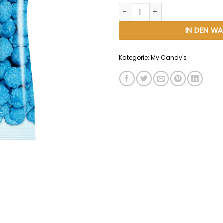
Saure Drachenzungen brizzl Bä
Alternative:
IN DEN W
Kategorie:
My Candy's