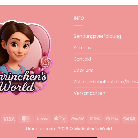
INFO
Sendungsverfolgung
Karriere
Kontakt
Über uns
Zutaten/Inhaltsstoffe/Nähr
Versandarten
Visa
MasterCard
Klarna
Apple
PayPal
Bank
Google
S
Pay
Transfer
Pay
Urheberrechte 2026 ©
Marinchen's World