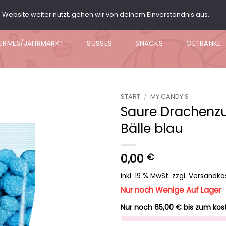
Website weiter nutzt, gehen wir von deinem Einverständnis aus.
ARTY BOX
POPCORN
KNABBER BOWL
NACHO BO
KIRMES/JAHRMARKT
SÜSSES
SNACKS
GETRÄNKE
START
/
MY CANDY'S
Saure Drachenzu
Add to
Bälle blau
wishlist
0,00
€
inkl. 19 % MwSt.
zzgl.
Versandko
Nur noch Wenige Auf Lager
Nur noch 65,00 € bis zum kos