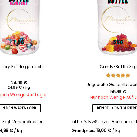
stery Bottle gemischt
Candy-Bottle 3kg
24,99
€
Bewertet
Ungeprüfte Gesamtbewer
24,99
€
/
kg
mit
5
von
56,99
€
5
noch Wenige Auf Lager
Nur noch Wenige Auf 
IN DEN WARENKORB
BÜNDEL KONFIGURIER
.
zzgl.
Versandkosten
inkl. 7 % MwSt.
zzgl.
Versandkos
4,99
€
/
kg
Grundpreis:
19,00
€
/
kg