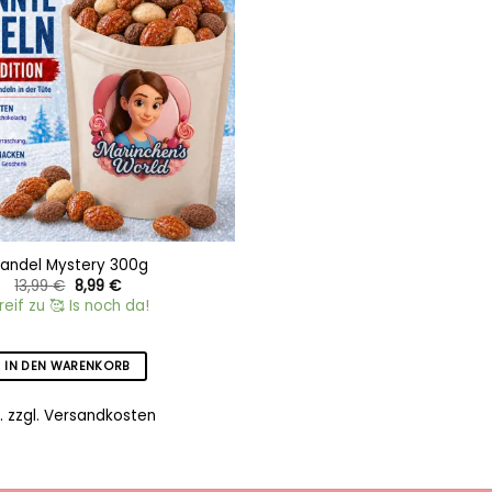
andel Mystery 300g
Ursprünglicher
Aktueller
13,99
€
8,99
€
Preis
Preis
reif zu 🥰 Is noch da!
war:
ist:
13,99 €
8,99 €.
IN DEN WARENKORB
.
zzgl.
Versandkosten