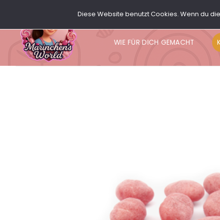
Zum
Diese Website benutzt Cookies. Wenn du die 
Inhalt
SHOP
MY CANDY’S
P
springen
WIE FÜR DICH GEMACHT