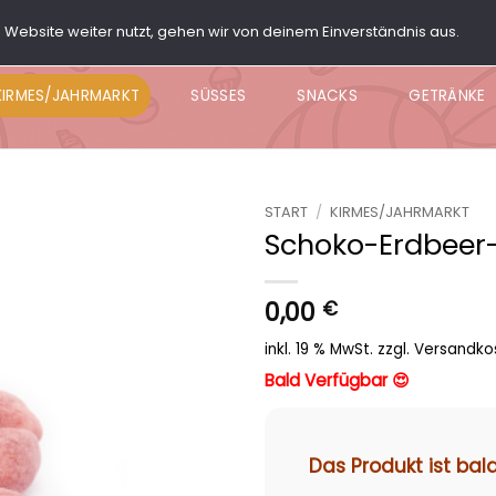
Website weiter nutzt, gehen wir von deinem Einverständnis aus.
ARTY BOX
POPCORN
KNABBER BOWL
NACHO BO
KIRMES/JAHRMARKT
SÜSSES
SNACKS
GETRÄNKE
START
/
KIRMES/JAHRMARKT
Schoko-Erdbeer
Add to
wishlist
0,00
€
inkl. 19 % MwSt.
zzgl.
Versandko
Bald Verfügbar 😍
Das Produkt ist bal