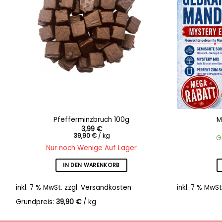
Pfefferminzbruch 100g
M
3,99
€
39,90
€
/
kg
G
Nur noch Wenige Auf Lager
IN DEN WARENKORB
inkl. 7 % MwSt.
zzgl.
Versandkosten
inkl. 7 % MwSt
Grundpreis:
39,90
€
/
kg