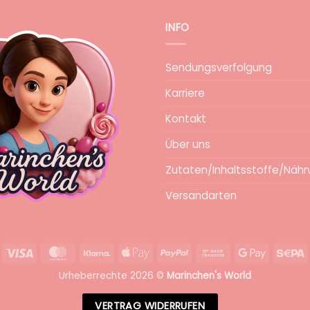
INFO
Sendungsverfolgung
Karriere
Kontakt
Über uns
Zutaten/Inhaltsstoffe/Nähr
Versandarten
Visa
MasterCard
Klarna
Apple
PayPal
Bank
Google
S
Pay
Transfer
Pay
Urheberrechte 2026 ©
Marinchen's World
VERTRAG WIDERRUFEN