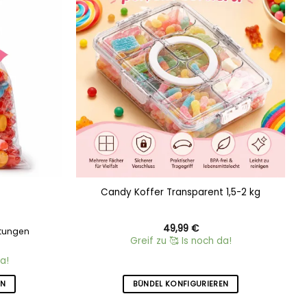
Add to
Add to
wishlist
wishlist
Candy Koffer Transparent 1,5-2 kg
49,99
€
tungen
Greif zu 🥰 Is noch da!
a!
EN
BÜNDEL KONFIGURIEREN