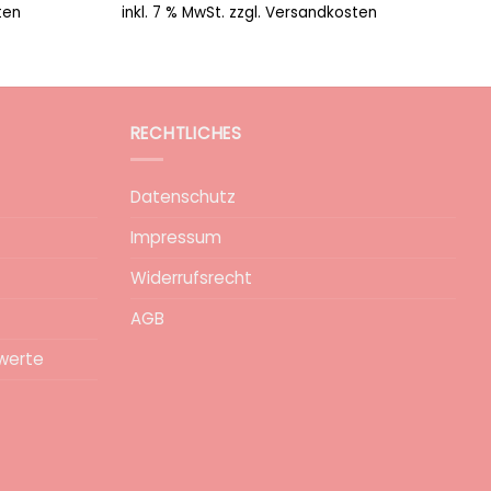
ten
inkl. 7 % MwSt.
zzgl.
Versandkosten
RECHTLICHES
Datenschutz
Impressum
Widerrufsrecht
AGB
werte
epa