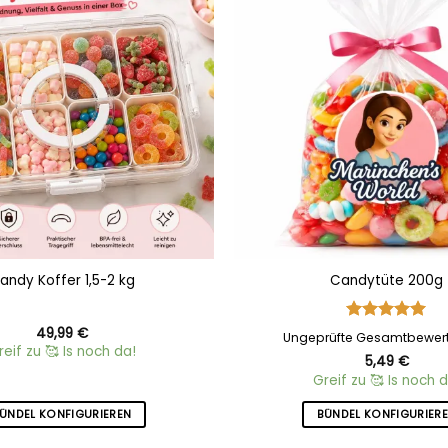
Add to
wishlist
andy Koffer 1,5-2 kg
Candytüte 200g
49,99
€
Bewertet
Ungeprüfte Gesamtbewer
mit
5
von
reif zu 🥰 Is noch da!
5,49
€
5
Greif zu 🥰 Is noch d
ÜNDEL KONFIGURIEREN
BÜNDEL KONFIGURIER