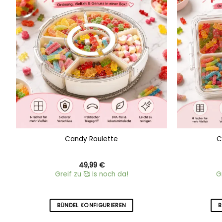
Add to
wishlist
Candy Roulette
C
49,99
€
Greif zu 🥰 Is noch da!
G
BÜNDEL KONFIGURIEREN
B