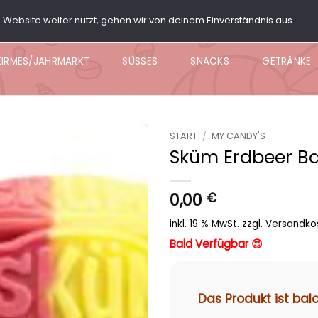
Website weiter nutzt, gehen wir von deinem Einverständnis aus.
ARTY BOX
POPCORN
KNABBER BOWL
NACHO BO
KIRMES/JAHRMARKT
SÜSSES
SNACKS
GETRÄNKE
START
/
MY CANDY'S
Sküm Erdbeer B
Add to
wishlist
0,00
€
inkl. 19 % MwSt.
zzgl.
Versandko
Bald Verfügbar 😍
Das Produkt ist bal