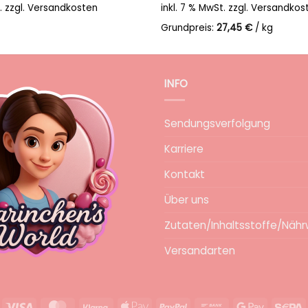
.
zzgl.
Versandkosten
inkl. 7 % MwSt.
zzgl.
Versandkos
Grundpreis:
27,45
€
/
kg
INFO
Sendungsverfolgung
Karriere
Kontakt
Über uns
Zutaten/Inhaltsstoffe/Nähr
Versandarten
Visa
MasterCard
Klarna
Apple
PayPal
Bank
Google
S