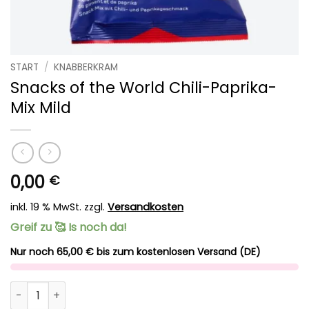
START
/
KNABBERKRAM
Snacks of the World Chili-Paprika-
Mix Mild
0,00
€
inkl. 19 % MwSt.
zzgl.
Versandkosten
Greif zu 🥰 Is noch da!
Nur noch 65,00 € bis zum kostenlosen Versand (DE)
Snacks of the World Chili-Paprika-Mix Mild Menge
Alternative: