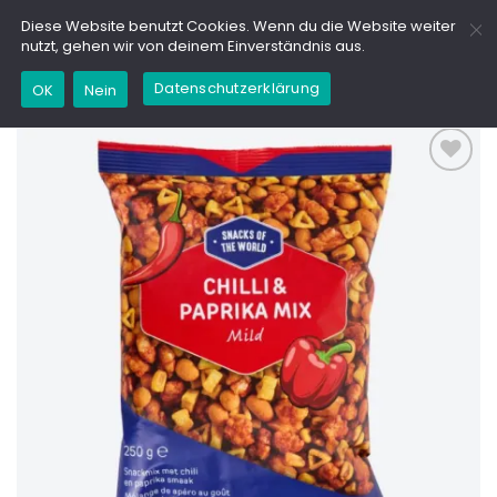
Zum
GD
Diese Website benutzt Cookies. Wenn du die Website weiter
Inhalt
nutzt, gehen wir von deinem Einverständnis aus.
springen
Datenschutzerklärung
OK
Nein
Add to
wishlist