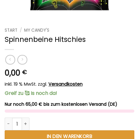
START
/
MY CANDY'S
Spinnenbeine Hitschies
0,00
€
inkl. 19 % MwSt.
zzgl.
Versandkosten
Greif zu 🥰 Is noch da!
Nur noch 65,00 € bis zum kostenlosen Versand (DE)
Spinnenbeine Hitschies Menge
Alternative:
IN DEN WARENKORB