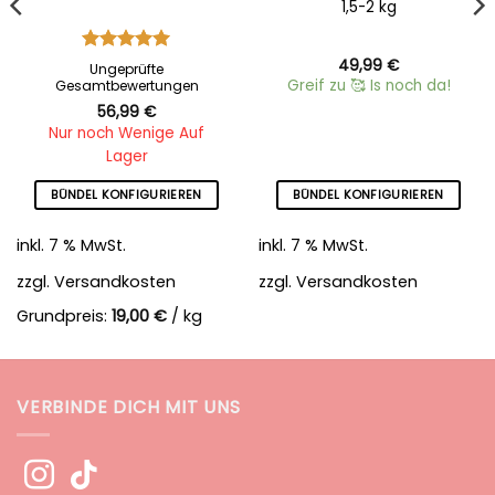
1,5-2 kg
Bewertet
49,99
€
Ungeprüfte
mit
5
von
Greif zu 🥰 Is noch da!
Gesamtbewertungen
5
56,99
€
Nur noch Wenige Auf
Lager
BÜNDEL KONFIGURIEREN
BÜNDEL KONFIGURIEREN
inkl. 7 % MwSt.
inkl. 7 % MwSt.
zzgl.
Versandkosten
zzgl.
Versandkosten
Grundpreis:
19,00
€
/
kg
VERBINDE DICH MIT UNS