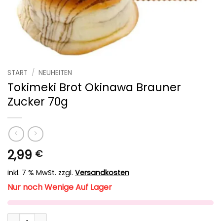
START
/
NEUHEITEN
Tokimeki Brot Okinawa Brauner
Zucker 70g
2,99
€
inkl. 7 % MwSt.
zzgl.
Versandkosten
Nur noch Wenige Auf Lager
Tokimeki Brot Okinawa Brauner Zucker 70g Menge
Alternative: