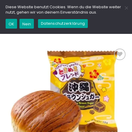
Zum
GD
Diese Website benutzt Cookies. Wenn du die Website weiter
Inhalt
nutzt, gehen wir von deinem Einverständnis aus.
springen
Datenschutzerklärung
Kaufe dieses Produkt und erhalte 14,95
OK
Nein
Marinchencoins (
0,01
€
)
Add to
wishlist