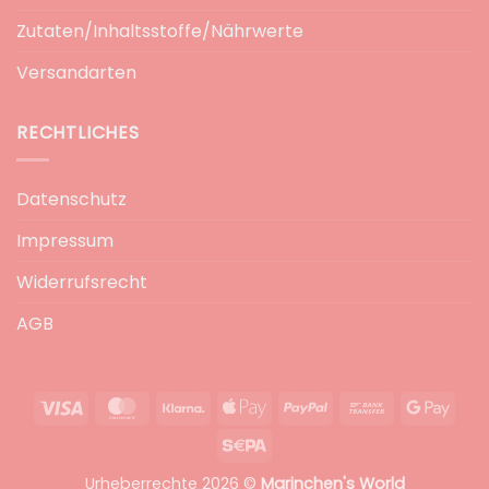
Zutaten/Inhaltsstoffe/Nährwerte
Versandarten
RECHTLICHES
Datenschutz
Impressum
Widerrufsrecht
AGB
Visa
MasterCard
Klarna
Apple
PayPal
Bank
Goog
Pay
Transfer
Pay
Sepa
Urheberrechte 2026 ©
Marinchen's World