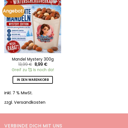
Angebot!
Add to
wishlist
Mandel Mystery 300g
Ursprünglicher
Aktueller
13,99
€
8,99
€
Preis
Preis
Greif zu 🥰 Is noch da!
war:
ist:
13,99 €
8,99 €.
IN DEN WARENKORB
inkl. 7 % MwSt.
zzgl.
Versandkosten
VERBINDE DICH MIT UNS