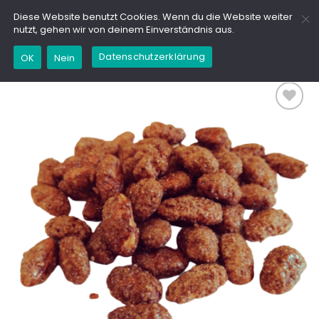
Zum
GD
Diese Website benutzt Cookies. Wenn du die Website weiter
Inhalt
nutzt, gehen wir von deinem Einverständnis aus.
springen
Datenschutzerklärung
OK
Nein
Add to
wishlist