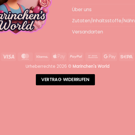
Über uns
Zutaten/Inhaltsstoffe/Nähr
Versandarten
Visa
MasterCard
Klarna
Apple
PayPal
Bank
Google
S
Pay
Transfer
Pay
Urheberrechte 2026 ©
Marinchen's World
VERTRAG WIDERRUFEN