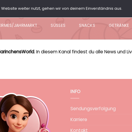
Website weiter nutzt, gehen wir von deinem Einverständnis aus.
ARTY BOX
POPCORN
KNABBER BOWL
NACHO BO
KIRMES/JAHRMARKT
SÜSSES
SNACKS
GETRÄNKE
arinchensWorld
. In diesem Kanal findest du alle News und Li
INFO
Sendungsverfolgung
Karriere
Kontakt