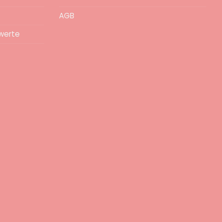
AGB
werte
epa