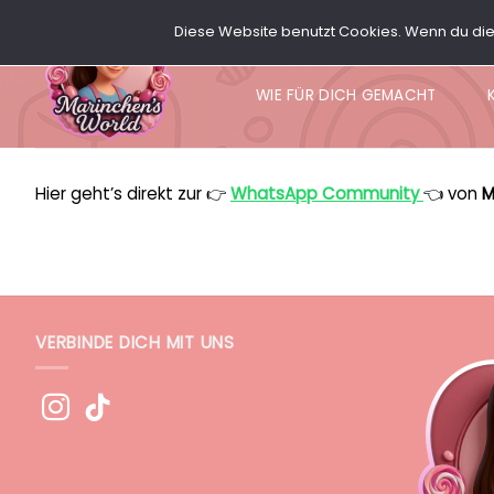
Zum
Diese Website benutzt Cookies. Wenn du die 
Inhalt
SHOP
MY CANDY’S
P
springen
WIE FÜR DICH GEMACHT
Hier geht’s direkt zur 👉
WhatsApp Community
👈 von
M
VERBINDE DICH MIT UNS