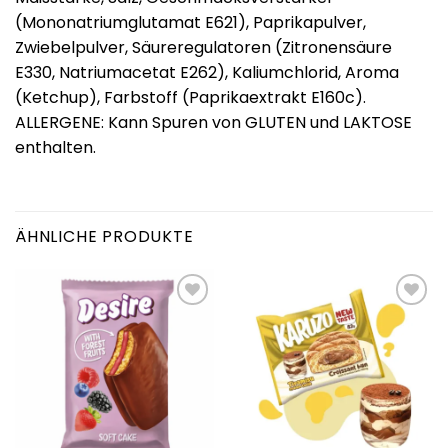
(Mononatriumglutamat E621), Paprikapulver,
Zwiebelpulver, Säureregulatoren (Zitronensäure
E330, Natriumacetat E262), Kaliumchlorid, Aroma
(Ketchup), Farbstoff (Paprikaextrakt E160c).
ALLERGENE: Kann Spuren von GLUTEN und LAKTOSE
enthalten.
ÄHNLICHE PRODUKTE
Add to
Add to
wishlist
wishlist