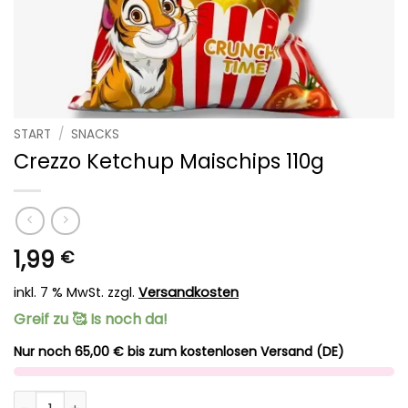
START
/
SNACKS
Crezzo Ketchup Maischips 110g
1,99
€
inkl. 7 % MwSt.
zzgl.
Versandkosten
Greif zu 🥰 Is noch da!
Nur noch 65,00 € bis zum kostenlosen Versand (DE)
Crezzo Ketchup Maischips 110g Menge
Alternative: