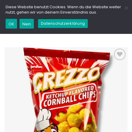
Zum
GD
Diese Website benutzt Cookies. Wenn du die Website weiter
Inhalt
nutzt, gehen wir von deinem Einverständnis aus.
springen
Datenschutzerklärung
Kaufe dieses Produkt und erhalte 9,95
OK
Nein
Marinchencoins (
0,01
€
)
Add to
wishlist