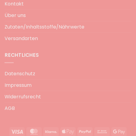
Kontakt
Über uns
Zutaten/Inhaltsstoffe/Nährwerte
Versandarten
RECHTLICHES
Datenschutz
Impressum
Widerrufsrecht
AGB
Visa
MasterCard
Klarna
Apple
PayPal
Bank
Goog