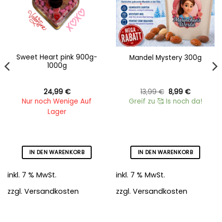
Sweet Heart pink 900g-
Mandel Mystery 300g
1000g
Ursprünglicher
Aktueller
24,99
€
13,99
€
8,99
€
Preis
Preis
Nur noch Wenige Auf
Greif zu 🥰 Is noch da!
war:
ist:
13,99 €
8,99 €.
Lager
r
IN DEN WARENKORB
IN DEN WARENKORB
inkl. 7 % MwSt.
inkl. 7 % MwSt.
zzgl.
Versandkosten
zzgl.
Versandkosten