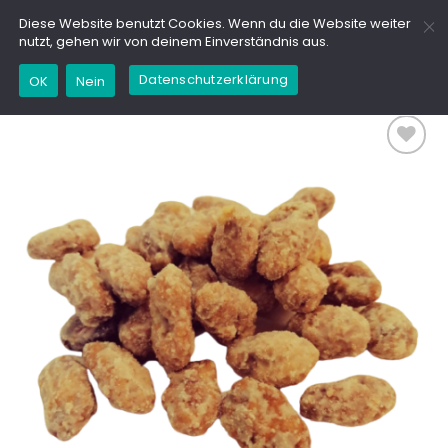
Zum
GD
Diese Website benutzt Cookies. Wenn du die Website weiter
Inhalt
nutzt, gehen wir von deinem Einverständnis aus.
springen
Datenschutzerklärung
OK
Nein
Add to
wishlist