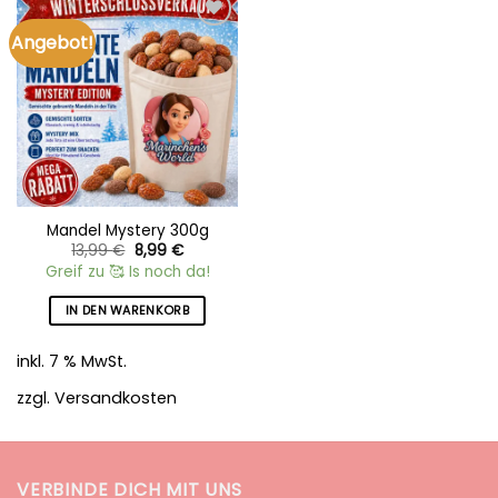
Angebot!
Add to
wishlist
Mandel Mystery 300g
Ursprünglicher
Aktueller
13,99
€
8,99
€
Preis
Preis
Greif zu 🥰 Is noch da!
war:
ist:
13,99 €
8,99 €.
IN DEN WARENKORB
inkl. 7 % MwSt.
zzgl.
Versandkosten
VERBINDE DICH MIT UNS