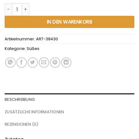
Marinchens Waffel Schoko-Berge 200g Menge
Alternative:
IN DEN WARENKORB
Artikelnummer:
ART-38430
Kategorie:
Süßes
BESCHREIBUNG
ZUSÄTZLICHE INFORMATIONEN
REZENSIONEN (0)