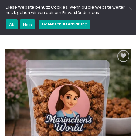
Zum
GD
Diese Website benutzt Cookies. Wenn du die Website weiter
Inhalt
nutzt, gehen wir von deinem Einverständnis aus.
springen
Datenschutzerklärung
Kaufe dieses Produkt und erhalte 24,95
OK
Nein
Marinchencoins (
0,02
€
)
Add to
wishlist