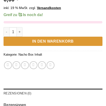
inkl. 19 % MwSt.
zzgl.
Versandkosten
Greif zu 🥰 Is noch da!
Tortilla Chips Cheese Menge
Alternative:
IN DEN WARENKORB
Kategorie:
Nacho Box Inhalt
REZENSIONEN (0)
Rezensionen