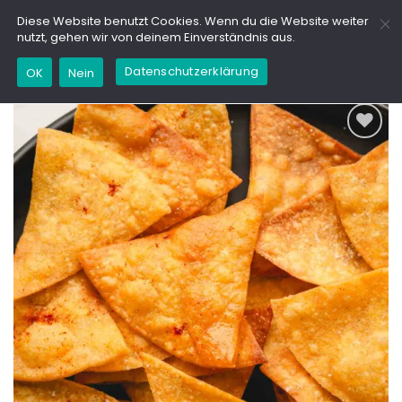
Zum
GD
Diese Website benutzt Cookies. Wenn du die Website weiter
Inhalt
nutzt, gehen wir von deinem Einverständnis aus.
springen
Datenschutzerklärung
OK
Nein
Add to
wishlist