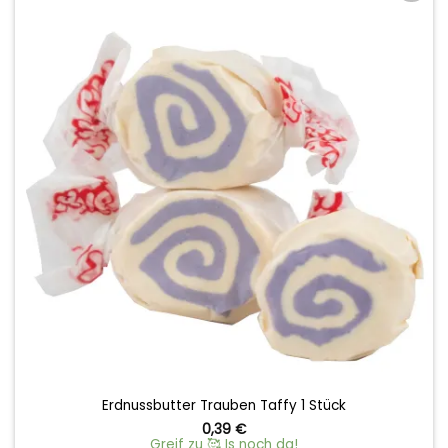
Add to
wishlist
Erdnussbutter Trauben Taffy 1 Stück
0,39
€
Greif zu 🥰 Is noch da!