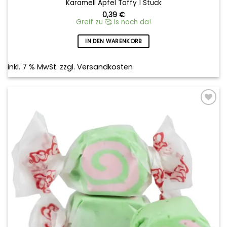
Karamell Apfel Taffy 1 Stück
0,39
€
Greif zu 🥰 Is noch da!
IN DEN WARENKORB
inkl. 7 % MwSt.
zzgl.
Versandkosten
Add to
wishlist