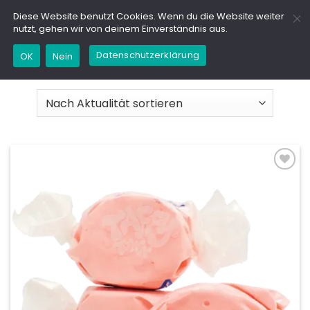
Zum
GD
Diese Website benutzt Cookies. Wenn du die Website weiter
Inhalt
nutzt, gehen wir von deinem Einverständnis aus.
springen
Datenschutzerklärung
OK
Nein
START
/
SHOP
/
SEITE 9
Add to
wishlist