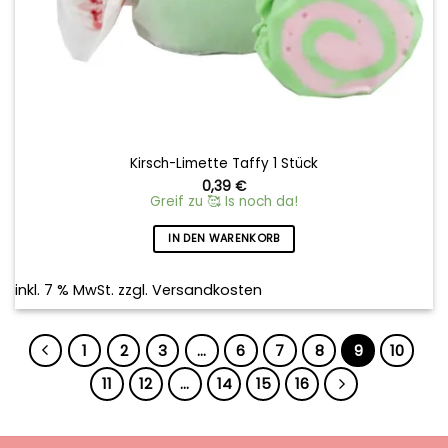
Kirsch-Limette Taffy 1 Stück
0,39
€
Greif zu 🥰 Is noch da!
IN DEN WARENKORB
inkl. 7 % MwSt.
zzgl.
Versandkosten
1
2
3
…
6
7
8
9
10
11
12
…
14
15
16